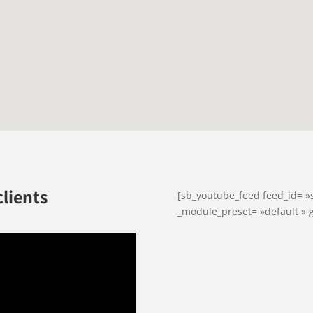
clients
[sb_youtube_feed feed_id= »s
_module_preset= »default » g