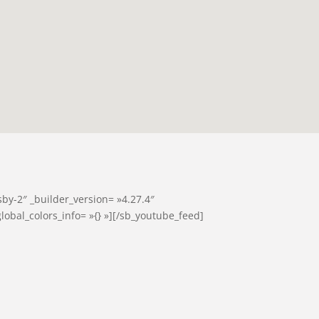
by-2″ _builder_version= »4.27.4″
lobal_colors_info= »{} »][/sb_youtube_feed]