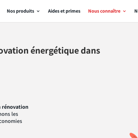
Nos produits
Aides et primes
Nous connaître
N
novation énergétique dans
n rénovation
ons les
’économies