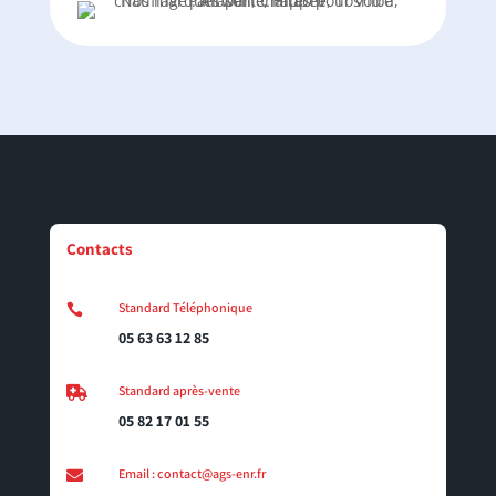
Contacts
Standard Téléphonique

05 63 63 12 85
Standard après-vente

05 82 17 01 55
Email : contact@ags-enr.fr
