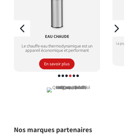
CHAUDE
PRODUCTION D'ÉNERGIE
rmodynamique est un
La production d'énergie grâce aux système
que et performant
solaire photovoltaïque
voir plus
En savoir plus
Nos marques partenaires