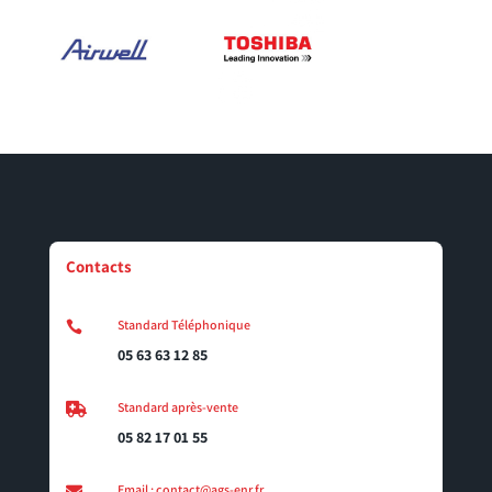
Contacts
Standard Téléphonique

05 63 63 12 85
Standard après-vente

05 82 17 01 55
Email : contact@ags-enr.fr
