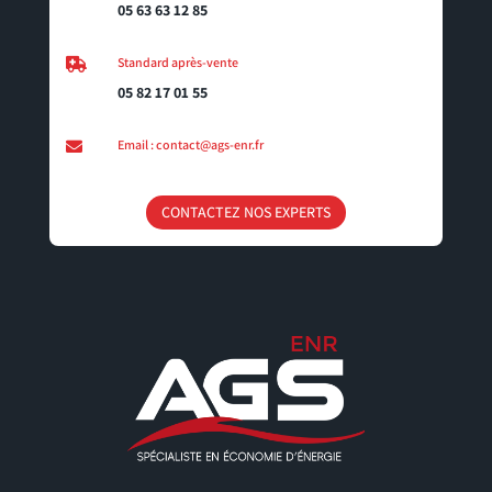
05 63 63 12 85
Standard après-vente

05 82 17 01 55
Email : contact@ags-enr.fr

CONTACTEZ NOS EXPERTS